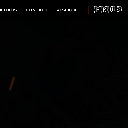
🇫🇷
🇺🇸
LOADS
CONTACT
RÉSEAUX